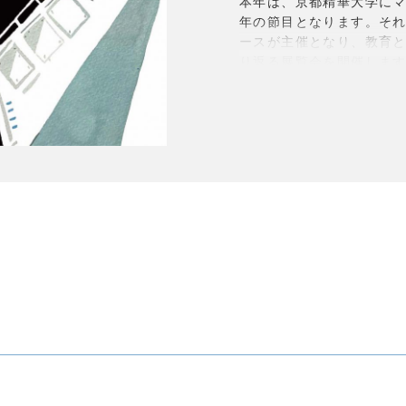
本年は、京都精華大学にマン
年の節目となります。そ
ースが主催となり、教育
り返る展覧会を開催します
ら、多様なメディアが複
や、OB・現役教員/学生
り返るとともに、これか
[メインビジュアル]
おかやまたかとし
《船外活動》2021年