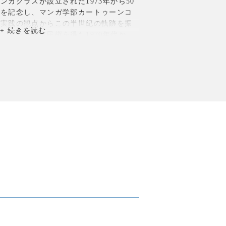
ガクラスが設立された1973年から50
れを記念し、マンガ学部カートゥーンコ
と実践の観点からこの半世紀の軌跡を振
。マンガが市民権を得た1970年代か
雑に織り成す今日まで、設立当時の資料
の作品展示を通して、これまでの成果を振
らのマンガ教育を展望します。