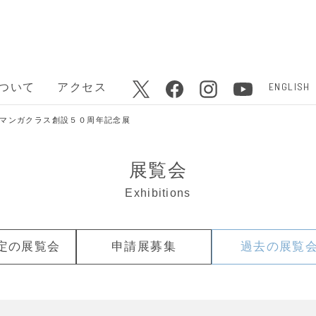
ENGLISH
ついて
アクセス
」 マンガクラス創設５０周年記念展
展覧会
Exhibitions
定の
展覧会
申請展募集
過去の
展覧