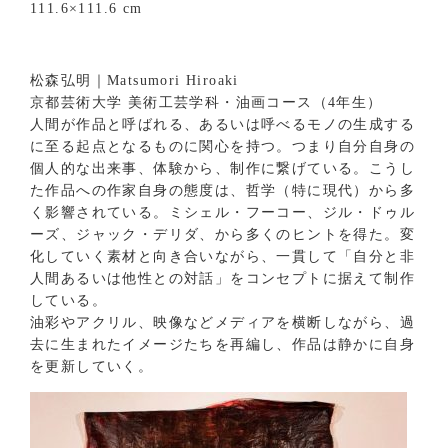
111.6×111.6 cm
松森弘明｜Matsumori Hiroaki
京都芸術大学 美術工芸学科・油画コース（4年生）
人間が作品と呼ばれる、あるいは呼べるモノの生成する
に至る起点となるものに関心を持つ。つまり自分自身の
個人的な出来事、体験から、制作に繋げている。こうし
た作品への作家自身の態度は、哲学（特に現代）から多
く影響されている。ミシェル・フーコー、ジル・ドゥル
ーズ、ジャック・デリダ、から多くのヒントを得た。変
化していく素材と向き合いながら、一貫して「自分と非
人間あるいは他性との対話」をコンセプトに据えて制作
している。
油彩やアクリル、映像などメディアを横断しながら、過
去に生まれたイメージたちを再編し、作品は静かに自身
を更新していく。