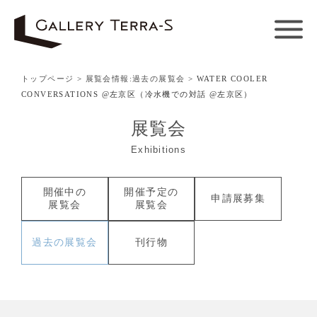
トップページ
>
展覧会情報:過去の展覧会
> WATER COOLER
CONVERSATIONS @左京区（冷水機での対話 @左京区）
展覧会
Exhibitions
開催中の
開催予定の
申請展募集
展覧会
展覧会
過去の
展覧会
刊行物