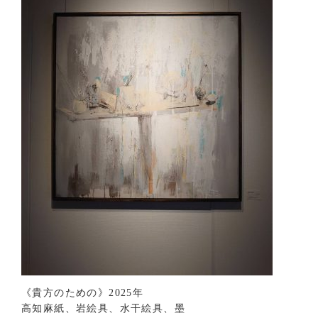
《貴方のための》2025年
高知麻紙、岩絵具、水干絵具、墨