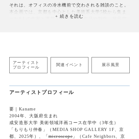
それは、オフィスの冷水機前で交わされる雑談のこと。
本企画では、京都を中心とした美術系大学5校から集ま
った8人の作家と運営メンバーが、作品や制作、展示空
間そのものを通じた「対話」を試みます。作家や鑑賞者
が、ゆるやかな関わり合いを通じて、偶発的な気づきや
新しい表現を見つけ出すきっかけの場になることを目的
として開催します。
「×SHAKE ART」（かけるシェイクアート）とは
アーティスト
作家と人・場を繋ぐことを目標に、展示やイベントの企
関連イベント
展示風景
プロフィール
画運営を行う学生団体です。若手作家の活動を全力で後
押しすると同時に、自らも展示をつくるプロデューサー
やデザイナーとして、実践的な活動を行っています。
アーティストプロフィール
要｜Kaname
2004年、大阪府生まれ
成安造形大学 美術領域洋画コース在学中（3年生）
「もりもり仲春」（MEDIA SHOP GALLERY 1F、京
都、2025年）、「
microscope
」（Cafe Neighbors、京