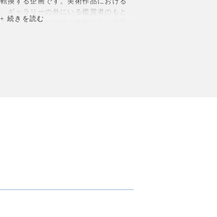
へ転換する企画です。美術作品における
し、ギャラリーの外にいる鑑賞者のもと
みます。手法としては、作家によって手
し、本状を持ってきた観客と共にインス
ます。本展
は単に過去に制作された作品
画の過程とともに成果を発表する場で
いた現代美術作品の可能性を広げる制
。この企画はこれまでより大規模であ
体的に平面作品を活かす新たな試みで
う日々捨てられる印刷物を版画で制作す
みだす価値を再考します。会期中は作家
ある本展の意図と参加方法を説明しま
、版画の流通性、観客との関係性を探
品に対する期待を見直す機会になるでし