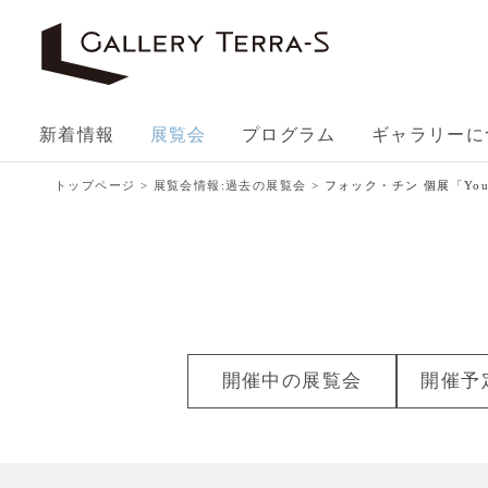
新着情報
展覧会
プログラム
ギャラリーに
トップページ
>
展覧会情報:過去の展覧会
> フォック・チン 個展「You ar
開催中の
展覧会
開催予