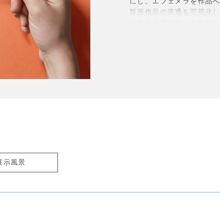
にし、エフェメラを作品
版画作品の流通を可視化
に作品を届けることを試
刷りされた案内状を配布
タレーションを完成させ
を並べるの
ではなく、企
す。
作家は大学院で版画を用
作と研究を行っています
り、ギャラリー空間で立
す。展覧会の案内状とい
ることで、芸術労働が生
が在廊し、参加型作品で
す。エフェメラ
の芸術性
り、観客にとって美術作
展示風景
ょう。