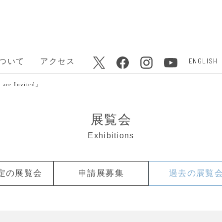
ENGLISH
ついて
アクセス
e Invited」
展覧会
Exhibitions
定の
展覧会
申請展募集
過去の
展覧