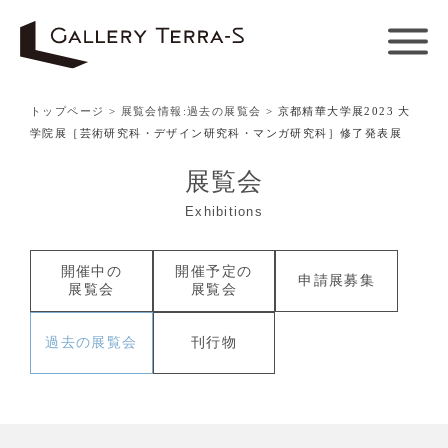
トップページ
>
展覧会情報:過去の展覧会
> 京都精華大学展2023 大
学院展［芸術研究科・デザイン研究科・マンガ研究科］修了発表展
展覧会
Exhibitions
開催中の
開催予定の
申請展募集
展覧会
展覧会
過去の
展覧会
刊行物