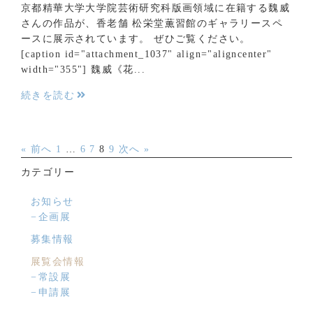
京都精華大学大学院芸術研究科版画領域に在籍する魏威
さんの作品が、香老舗 松栄堂薫習館のギャラリースペ
ースに展示されています。 ぜひご覧ください。
[caption id="attachment_1037" align="aligncenter"
width="355"] 魏威《花...
続きを読む
« 前へ
1
…
6
7
8
9
次へ »
カテゴリー
お知らせ
企画展
募集情報
展覧会情報
常設展
申請展